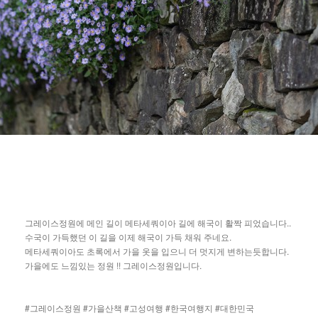
..
그레이스정원에
메인
길이
메타세쿼이아
길에
해국이
활짝
피었습니다
.
수국이
가득했던
이
길을
이제
해국이
가득
채워
주네요
.
메타세쿼이아도
초록에서
가을
옷을
입으니
더
멋지게
변하는듯합니다
!!
.
가을에도
느낌있는
정원
그레이스정원입니다
#
#
#
#
#
그레이스정원
가을산책
고성여행
한국여행지
대한민국