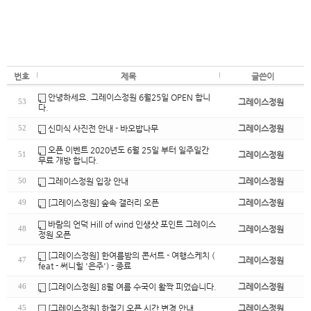
번호
제목
글쓴이
안녕하세요. 그레이스정원 6월25일 OPEN 합니
그레이스정원
53
다.
신미식 사진전 안내 - 바오밥나무
그레이스정원
52
오픈 이벤트 2020년도 6월 25일 부터 일주일간
그레이스정원
51
무료 개방 합니다.
그레이스정원 입장 안내
그레이스정원
50
[그레이스정원] 숲속 갤러리 오픈
그레이스정원
49
바람의 언덕 Hill of wind 인생샷 포인트 그레이스
그레이스정원
48
정원 오픈
[그레이스정원] 한여름밤의 콘서트 - 여행스케치 (
그레이스정원
47
feat - 써니힐 '은주') - 종료
[그레이스정원] 8월 여름 수국이 활짝 피었습니다.
그레이스정원
46
[그레이스정원] 하절기 오픈 시간 변경 안내
그레이스정원
45